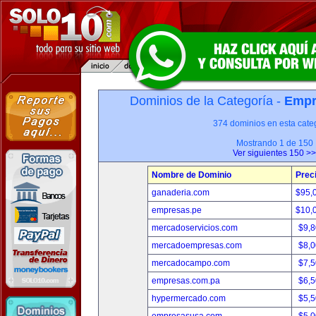
Dominios de la Categoría -
Empr
374 dominios en esta categ
Mostrando 1 de 150
Ver siguientes 150 >>
Nombre de Dominio
Prec
ganaderia.com
$95,
empresas.pe
$10,
mercadoservicios.com
$9,
mercadoempresas.com
$8,
mercadocampo.com
$7,
empresas.com.pa
$6,
hypermercado.com
$5,