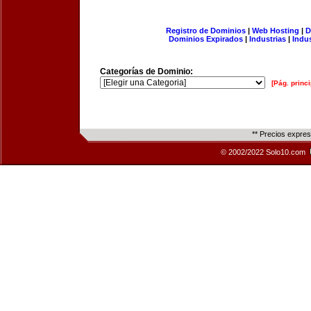
Registro de Dominios
|
Web Hosting
|
D
Dominios Expirados
|
Industrias
|
Indu
Categorías de Dominio:
[Pág. princi
** Precios expre
© 2002/2022 Solo10.com