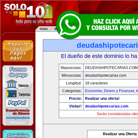
deudashipotecar
El dueño de este dominio lo ha
Mayusculas:
DEUDASHIPOTECARIAS.COM
Minusculas:
deudashipotecarias.com
Longitud:
18 caracteres
Categorias:
Economia, Dinero y Finanzas
,
Precio:
Realizar una oferta!
Visitar!
deudashipotecarias.com
Serán consideradas ofer
Realizar una Oferta