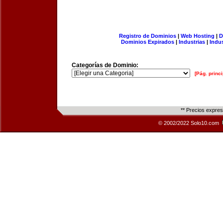
Registro de Dominios
|
Web Hosting
|
D
Dominios Expirados
|
Industrias
|
Indu
Categorías de Dominio:
[Pág. princi
** Precios expre
© 2002/2022 Solo10.com