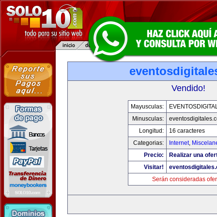
eventosdigital
Vendido!
Mayusculas:
EVENTOSDIGITA
Minusculas:
eventosdigitales.
Longitud:
16 caracteres
Categorias:
Internet
,
Miscelane
Precio:
Realizar una ofer
Visitar!
eventosdigitales
Serán consideradas ofer