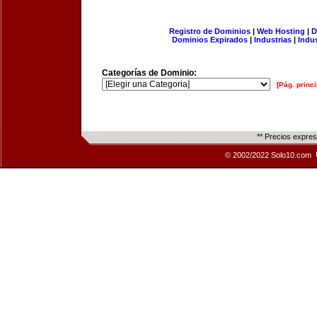
Registro de Dominios
|
Web Hosting
|
D
Dominios Expirados
|
Industrias
|
Indu
Categorías de Dominio:
[Pág. princi
** Precios expre
© 2002/2022 Solo10.com