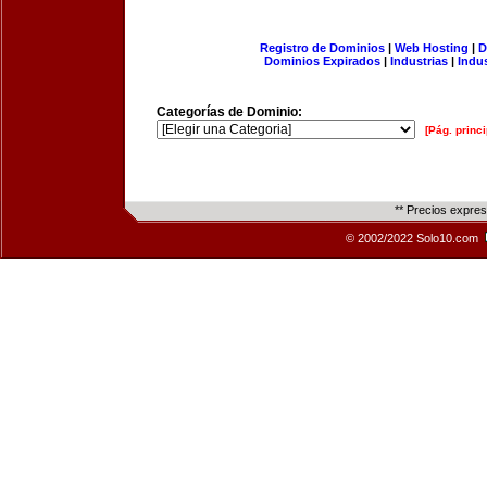
Registro de Dominios
|
Web Hosting
|
D
Dominios Expirados
|
Industrias
|
Indu
Categorías de Dominio:
[Pág. princi
** Precios expre
© 2002/2022 Solo10.com