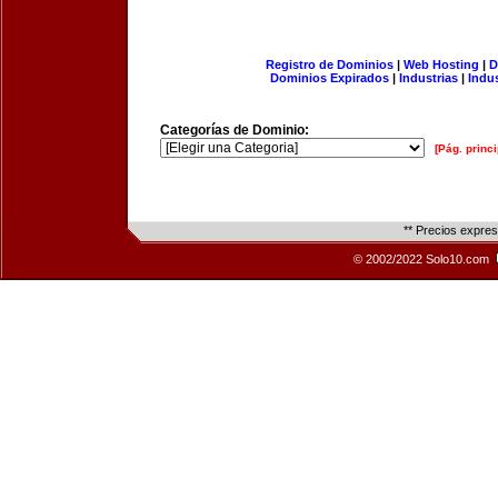
Registro de Dominios
|
Web Hosting
|
D
Dominios Expirados
|
Industrias
|
Indu
Categorías de Dominio:
[Pág. princi
** Precios expre
© 2002/2022 Solo10.com