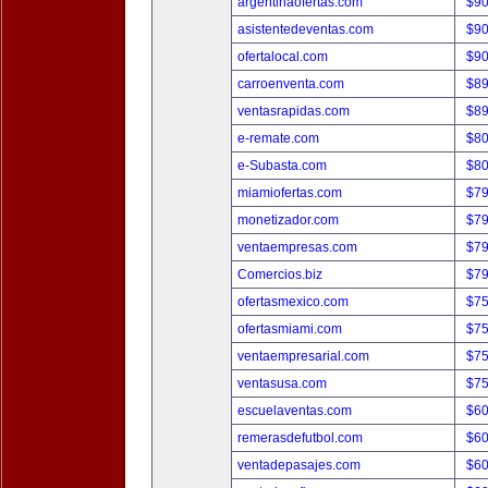
argentinaofertas.com
$9
asistentedeventas.com
$9
ofertalocal.com
$9
carroenventa.com
$8
ventasrapidas.com
$8
e-remate.com
$8
e-Subasta.com
$8
miamiofertas.com
$7
monetizador.com
$7
ventaempresas.com
$7
Comercios.biz
$7
ofertasmexico.com
$7
ofertasmiami.com
$7
ventaempresarial.com
$7
ventasusa.com
$7
escuelaventas.com
$6
remerasdefutbol.com
$6
ventadepasajes.com
$6