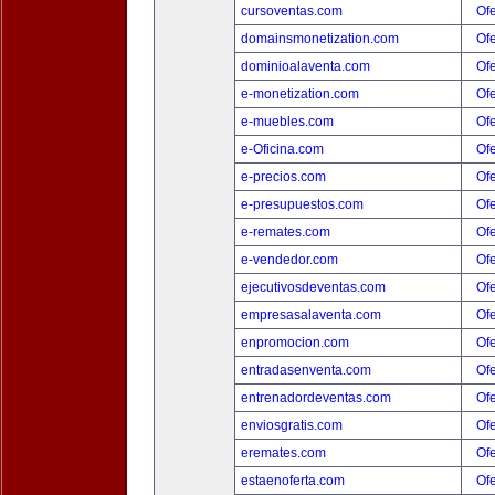
cursoventas.com
Ofe
domainsmonetization.com
Ofe
dominioalaventa.com
Ofe
e-monetization.com
Ofe
e-muebles.com
Ofe
e-Oficina.com
Ofe
e-precios.com
Ofe
e-presupuestos.com
Ofe
e-remates.com
Ofe
e-vendedor.com
Ofe
ejecutivosdeventas.com
Ofe
empresasalaventa.com
Ofe
enpromocion.com
Ofe
entradasenventa.com
Ofe
entrenadordeventas.com
Ofe
enviosgratis.com
Ofe
eremates.com
Ofe
estaenoferta.com
Ofe