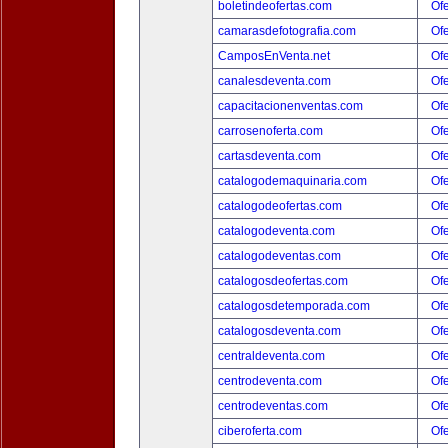
boletindeofertas.com
Ofe
camarasdefotografia.com
Ofe
CamposEnVenta.net
Ofe
canalesdeventa.com
Ofe
capacitacionenventas.com
Ofe
carrosenoferta.com
Ofe
cartasdeventa.com
Ofe
catalogodemaquinaria.com
Ofe
catalogodeofertas.com
Ofe
catalogodeventa.com
Ofe
catalogodeventas.com
Ofe
catalogosdeofertas.com
Ofe
catalogosdetemporada.com
Ofe
catalogosdeventa.com
Ofe
centraldeventa.com
Ofe
centrodeventa.com
Ofe
centrodeventas.com
Ofe
ciberoferta.com
Ofe