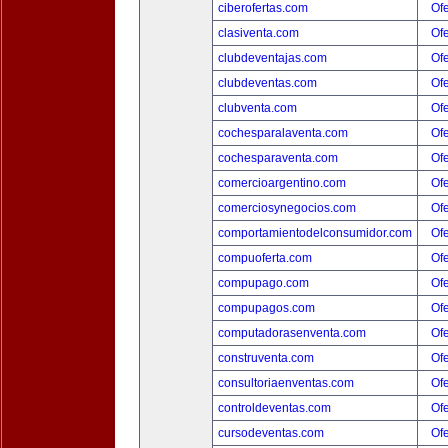
ciberofertas.com
Ofe
clasiventa.com
Ofe
clubdeventajas.com
Ofe
clubdeventas.com
Ofe
clubventa.com
Ofe
cochesparalaventa.com
Ofe
cochesparaventa.com
Ofe
comercioargentino.com
Ofe
comerciosynegocios.com
Ofe
comportamientodelconsumidor.com
Ofe
compuoferta.com
Ofe
compupago.com
Ofe
compupagos.com
Ofe
computadorasenventa.com
Ofe
construventa.com
Ofe
consultoriaenventas.com
Ofe
controldeventas.com
Ofe
cursodeventas.com
Ofe