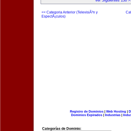
Ver Siguientes 150 >
<< Categoria Anterior (TelevisiÃ³n y
Cat
EspectÃ¡culos)
Registro de Dominios
|
Web Hosting
|
D
Dominios Expirados
|
Industrias
|
Indu
Categorías de Dominio: