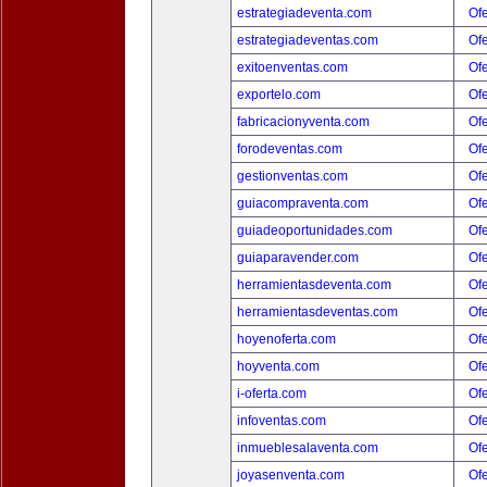
estrategiadeventa.com
Ofe
estrategiadeventas.com
Ofe
exitoenventas.com
Ofe
exportelo.com
Ofe
fabricacionyventa.com
Ofe
forodeventas.com
Ofe
gestionventas.com
Ofe
guiacompraventa.com
Ofe
guiadeoportunidades.com
Ofe
guiaparavender.com
Ofe
herramientasdeventa.com
Ofe
herramientasdeventas.com
Ofe
hoyenoferta.com
Ofe
hoyventa.com
Ofe
i-oferta.com
Ofe
infoventas.com
Ofe
inmueblesalaventa.com
Ofe
joyasenventa.com
Ofe