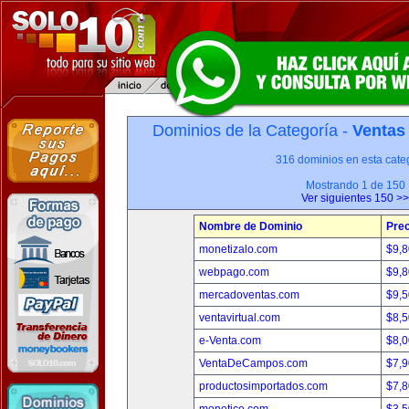
Dominios de la Categoría -
Ventas
316 dominios en esta categ
Mostrando 1 de 150
Ver siguientes 150 >>
Nombre de Dominio
Prec
monetizalo.com
$9,
webpago.com
$9,
mercadoventas.com
$9,
ventavirtual.com
$8,
e-Venta.com
$8,
VentaDeCampos.com
$7,
productosimportados.com
$7,