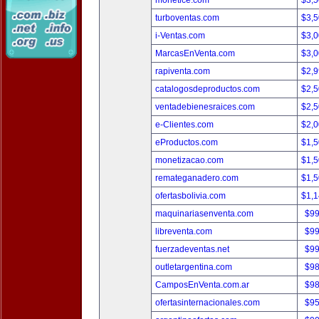
monetice.com
$3,
turboventas.com
$3,
i-Ventas.com
$3,
MarcasEnVenta.com
$3,
rapiventa.com
$2,
catalogosdeproductos.com
$2,
ventadebienesraices.com
$2,
e-Clientes.com
$2,
eProductos.com
$1,
monetizacao.com
$1,
remateganadero.com
$1,
ofertasbolivia.com
$1,
maquinariasenventa.com
$9
libreventa.com
$9
fuerzadeventas.net
$9
outletargentina.com
$9
CamposEnVenta.com.ar
$9
ofertasinternacionales.com
$9