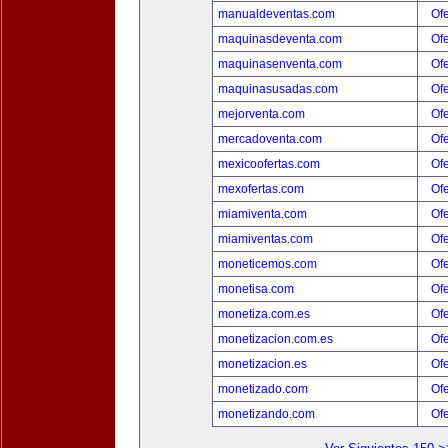
manualdeventas.com
Ofe
maquinasdeventa.com
Ofe
maquinasenventa.com
Ofe
maquinasusadas.com
Ofe
mejorventa.com
Ofe
mercadoventa.com
Ofe
mexicoofertas.com
Ofe
mexofertas.com
Ofe
miamiventa.com
Ofe
miamiventas.com
Ofe
moneticemos.com
Ofe
monetisa.com
Ofe
monetiza.com.es
Ofe
monetizacion.com.es
Ofe
monetizacion.es
Ofe
monetizado.com
Ofe
monetizando.com
Ofe