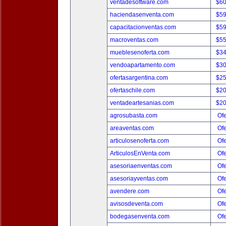
ventadesoftware.com
$6
haciendasenventa.com
$5
capacitacionventas.com
$5
macroventas.com
$5
mueblesenoferta.com
$3
vendoapartamento.com
$3
ofertasargentina.com
$2
ofertaschile.com
$2
ventadeartesanias.com
$2
agrosubasta.com
Ofe
areaventas.com
Ofe
articulosenoferta.com
Ofe
ArticulosEnVenta.com
Ofe
asesoriaenventas.com
Ofe
asesoriayventas.com
Ofe
avendere.com
Ofe
avisosdeventa.com
Ofe
bodegasenventa.com
Ofe