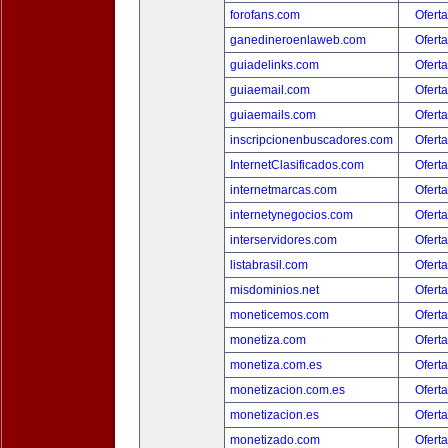
forofans.com
Oferta
ganedineroenlaweb.com
Oferta
guiadelinks.com
Oferta
guiaemail.com
Oferta
guiaemails.com
Oferta
inscripcionenbuscadores.com
Oferta
InternetClasificados.com
Oferta
internetmarcas.com
Oferta
internetynegocios.com
Oferta
interservidores.com
Oferta
listabrasil.com
Oferta
misdominios.net
Oferta
moneticemos.com
Oferta
monetiza.com
Oferta
monetiza.com.es
Oferta
monetizacion.com.es
Oferta
monetizacion.es
Oferta
monetizado.com
Oferta