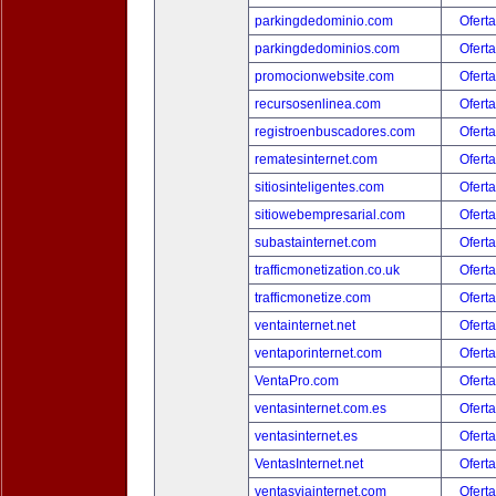
parkingdedominio.com
Oferta
parkingdedominios.com
Oferta
promocionwebsite.com
Oferta
recursosenlinea.com
Oferta
registroenbuscadores.com
Oferta
rematesinternet.com
Oferta
sitiosinteligentes.com
Oferta
sitiowebempresarial.com
Oferta
subastainternet.com
Oferta
trafficmonetization.co.uk
Oferta
trafficmonetize.com
Oferta
ventainternet.net
Oferta
ventaporinternet.com
Oferta
VentaPro.com
Oferta
ventasinternet.com.es
Oferta
ventasinternet.es
Oferta
VentasInternet.net
Oferta
ventasviainternet.com
Oferta