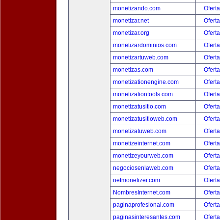
monetizando.com
Oferta
monetizar.net
Oferta
monetizar.org
Oferta
monetizardominios.com
Oferta
monetizartuweb.com
Oferta
monetizas.com
Oferta
monetizationengine.com
Oferta
monetizationtools.com
Oferta
monetizatusitio.com
Oferta
monetizatusitioweb.com
Oferta
monetizatuweb.com
Oferta
monetizeinternet.com
Oferta
monetizeyourweb.com
Oferta
negociosenlaweb.com
Oferta
netmonetizer.com
Oferta
NombresInternet.com
Oferta
paginaprofesional.com
Oferta
paginasinteresantes.com
Oferta