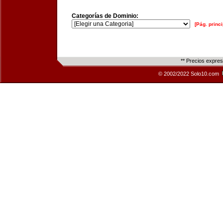
Categorías de Dominio:
[Pág. princi
** Precios expre
© 2002/2022 Solo10.com