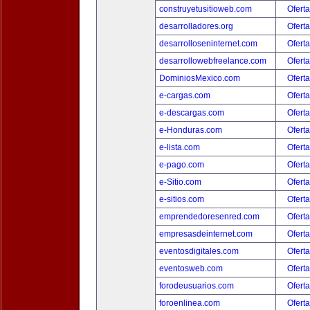
construyetusitioweb.com
Oferta
desarrolladores.org
Oferta
desarrolloseninternet.com
Oferta
desarrollowebfreelance.com
Oferta
DominiosMexico.com
Oferta
e-cargas.com
Oferta
e-descargas.com
Oferta
e-Honduras.com
Oferta
e-lista.com
Oferta
e-pago.com
Oferta
e-Sitio.com
Oferta
e-sitios.com
Oferta
emprendedoresenred.com
Oferta
empresasdeinternet.com
Oferta
eventosdigitales.com
Oferta
eventosweb.com
Oferta
forodeusuarios.com
Oferta
foroenlinea.com
Oferta