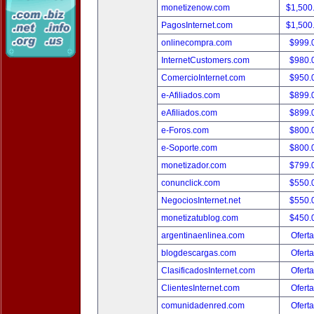
monetizenow.com
$1,500
PagosInternet.com
$1,500
onlinecompra.com
$999.
InternetCustomers.com
$980.
ComercioInternet.com
$950.
e-Afiliados.com
$899.
eAfiliados.com
$899.
e-Foros.com
$800.
e-Soporte.com
$800.
monetizador.com
$799.
conunclick.com
$550.
NegociosInternet.net
$550.
monetizatublog.com
$450.
argentinaenlinea.com
Oferta
blogdescargas.com
Oferta
ClasificadosInternet.com
Oferta
ClientesInternet.com
Oferta
comunidadenred.com
Oferta